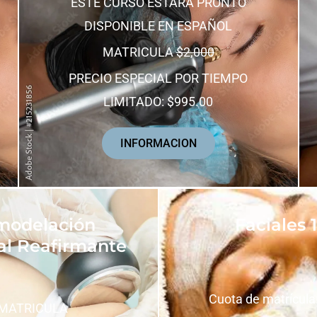
ESTE CURSO ESTARÁ PRONTO
DISPONIBLE EN ESPAÑOL
MATRICULA
$2,000
PRECIO ESPECIAL POR TIEMPO
LIMITADO: $995.00
INFORMACION
modelación
Faciales 
al Reafirmante
Cuota de matrícula
MATRICULA