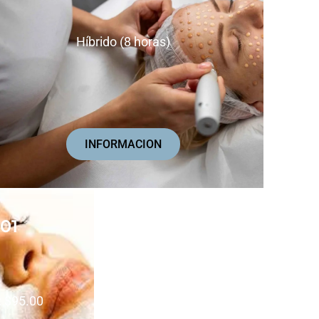
Híbrido (8 horas)
INFORMACION
101
: $95.00