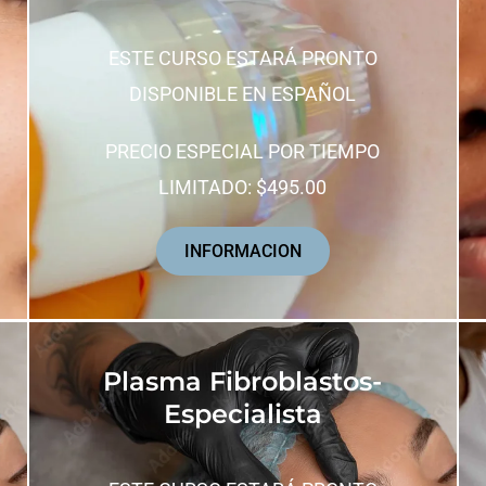
ESTE CURSO ESTARÁ PRONTO
DISPONIBLE EN ESPAÑOL
PRECIO ESPECIAL POR TIEMPO
LIMITADO: $495.00
INFORMACION
Plasma Fibroblastos-
Especialista