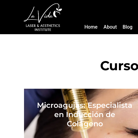
Home
About
Blog
Curso
Microagujas: Especialista
en Inducción de
Colágeno