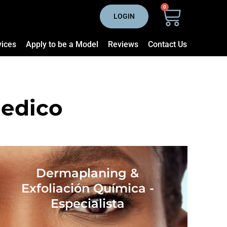
0
LOGIN
vices
Apply to be a Model
Reviews
Contact Us
Medico
Dermaplaning &
Exfoliación Química -
Especialista