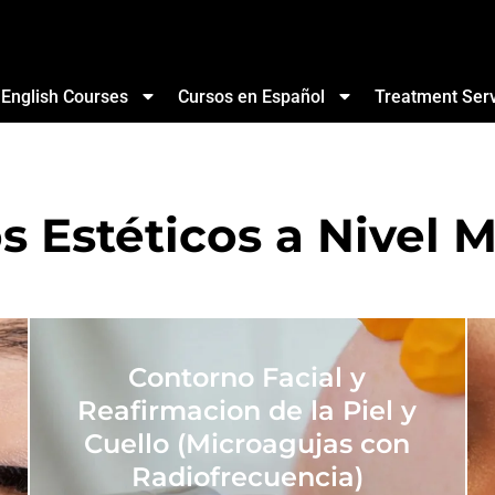
English Courses
Cursos en Español
Treatment Ser
s Estéticos a Nivel 
Contorno Facial y
Reafirmacion de la Piel y
Cuello (Microagujas con
Radiofrecuencia)